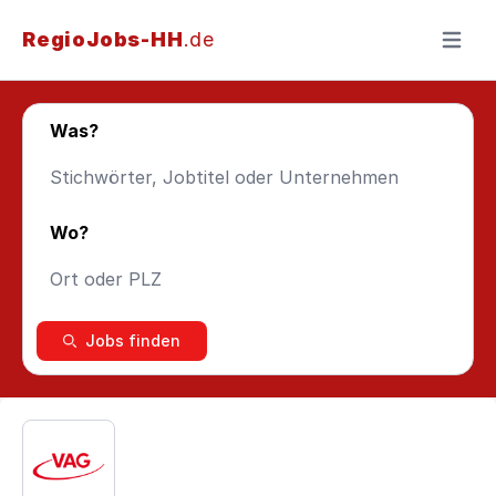
RegioJobs-HH
.de
Menü ö
Was?
Wo?
Jobs finden