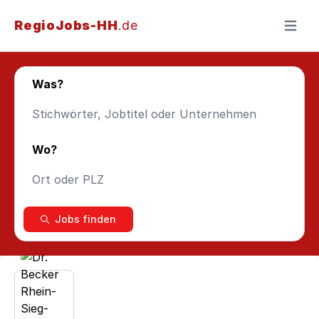
RegioJobs-HH
.de
Menü ö
Was?
Wo?
Jobs finden